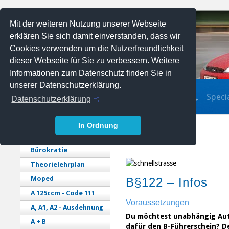
Mit der weiteren Nutzung unserer Webseite
erklären Sie sich damit einverstanden, dass wir
Cookies verwenden um die Nutzerfreundlichkeit
dieser Webseite für Sie zu verbessern. Weitere
Informationen zum Datenschutz finden Sie in
unserer Datenschutzerklärung.
Führerscheinausbildung
Speci
Datenschutzerklärung
In Ordnung
Bürokratie
Theorielehrplan
Moped
B§122 – Infos
A 125ccm - Code 111
Voraussetzungen
A, A1, A2 - Ausdehnung
Du möchtest unabhängig Aut
A + B
dafür den B-Führerschein? De