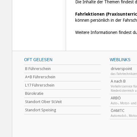
Die Inhalte der Themen findest 
Fahrlektionen (
Praxisunterri
können persönlich in der Fahrsch
Weitere Informationen findest d
OFT GELESEN
WEBLINKS
B Führerschein
driverspoint
das Fahrtechnikze
A+B Führerschein
A nach B
L17 Führerschein
Verkehrsservice fü
Niederösterreich 
Bürokratie
ARBÖ
Standort Ober St.Veit
Auto-, Motor- und
Standort Speising
ÖAMTC
Automobil-, Motor