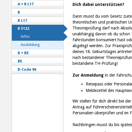
A + B L17
Dich dabei unterstützen?
B
Dann musst du vom Gesetz zumin
B L17
theoretischen und praktischen Un
Theorieprüfung darf nach Absolv
B §122
unabhängig davon ob du schon 18
Infos
Fahrstunden konsumiert hast ode
Ausbildung
abgelegt werden. Zur Praxisprüf
deines 18. Geburtstages antrete
B + BE
nach bestandener Theorieprüfung,
BE
bestandene TH-Prüfung!
B-Code 96
Zur Anmeldung
in der Fahrsch
Reisepass oder Personala
Meldezettel des Hauptwo
Wir stellen für dich direkt bei d
Antrag auf Führerscheinersterte
Personalien überprüfen und im F
Nachbringen musst du bis späte