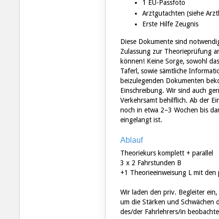
1 EU-Passfoto
Arztgutachten (siehe Arzt
Erste Hilfe Zeugnis
Diese Dokumente sind notwendig
Zulassung zur Theorieprüfung am
können! Keine Sorge, sowohl das
Taferl, sowie sämtliche Informa
beizulegenden Dokumenten bekom
Einschreibung. Wir sind auch ger
Verkehrsamt behilflich. Ab der E
noch in etwa 2–3 Wochen bis da
eingelangt ist.
Ablauf
Theoriekurs komplett + parallel
3 x 2 Fahrstunden B
+1 Theorieeinweisung L mit den p
Wir laden den priv. Begleiter ein
um die Stärken und Schwächen des
des/der Fahrlehrers/in beobacht