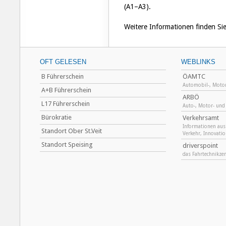
(A1–A3).
Weitere Informationen finden Si
OFT GELESEN
WEBLINKS
B Führerschein
ÖAMTC
Automobil-, Motor
A+B Führerschein
ARBÖ
L17 Führerschein
Auto-, Motor- und
Bürokratie
Verkehrsamt
Informationen au
Standort Ober St.Veit
Verkehr, Innovati
Standort Speising
driverspoint
das Fahrtechnikze