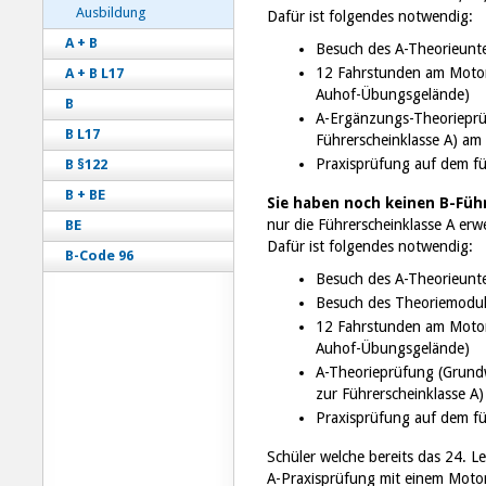
Ausbildung
Dafür ist folgendes notwendig:
A + B
Besuch des A-Theorieunte
12 Fahrstunden am Motor
A + B L17
Auhof-Übungsgelände)
B
A-Ergänzungs-Theorieprüf
B L17
Führerscheinklasse A) am
Praxisprüfung auf dem fü
B §122
B + BE
Sie haben noch
keinen B-Füh
nur die Führerscheinklasse A er
BE
Dafür ist folgendes notwendig:
B-Code 96
Besuch des A-Theorieunte
Besuch des Theoriemodul
12 Fahrstunden am Motor
Auhof-Übungsgelände)
A-Theorieprüfung (Grundw
zur Führerscheinklasse A)
Praxisprüfung auf dem f
Schüler welche bereits das 24. L
A-Praxisprüfung mit einem Moto