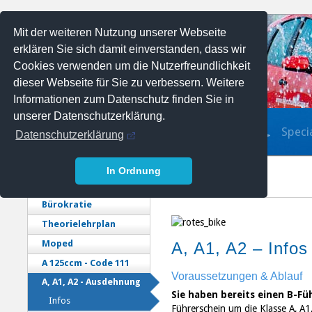
Mit der weiteren Nutzung unserer Webseite
erklären Sie sich damit einverstanden, dass wir
Cookies verwenden um die Nutzerfreundlichkeit
dieser Webseite für Sie zu verbessern. Weitere
Informationen zum Datenschutz finden Sie in
unserer Datenschutzerklärung.
Führerscheinausbildung
Speci
Datenschutzerklärung
In Ordnung
Bürokratie
Theorielehrplan
Moped
A, A1, A2 – Infos
A 125ccm - Code 111
Voraussetzungen & Ablauf
A, A1, A2 - Ausdehnung
Sie haben bereits einen B-Fü
Infos
Führerschein um die Klasse A, A1